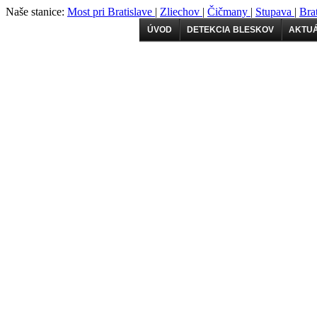
Naše stanice:
Most pri Bratislave
|
Zliechov
|
Čičmany
|
Stupava
|
Bra
ÚVOD
DETEKCIA BLESKOV
AKTUÁ