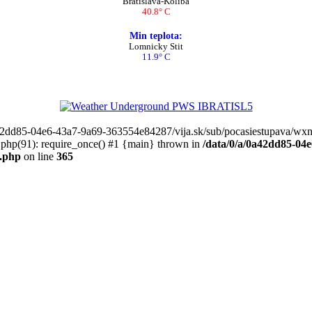
Bratislava-Koliba
40.8° C
Min teplota:
Lomnicky Stit
11.9° C
0a42dd85-04e6-43a7-9a69-363554e84287/vija.sk/sub/pocasiestupava/wxno
php(91): require_once() #1 {main} thrown in
/data/0/a/0a42dd85-04
e.php
on line
365