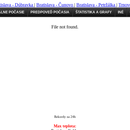
tislava - Dúbravka
|
Bratislava - Čunovo
|
Bratislava - Petržálka
|
Trnov
LNE POČASIE
PREDPOVEĎ POČASIA
ŠTATISTIKA A GRAFY
INÉ
Rekordy za 24h
Max teplota: