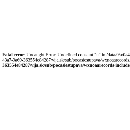
Fatal error
: Uncaught Error: Undefined constant "n" in /data/0/a/
43a7-9a69-363554e84287/vija.sk/sub/pocasiestupava/wxnoaarecords.
363554e84287/vija.sk/sub/pocasiestupava/wxnoaarecords-includ