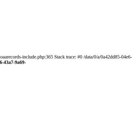
aarecords-include.php:365 Stack trace: #0 /data/0/a/0a42dd85-04e6-
e6-43a7-9a69-